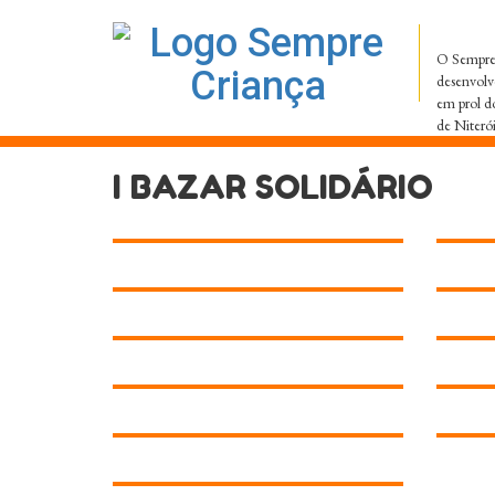
O Sempre 
desenvolv
em prol d
de Niteró
I BAZAR SOLIDÁRIO