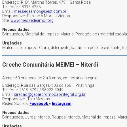
Endereço: R. Dr. Martins Tôrres, 479 – Santa Rosa
Telefone: 98316-4255
Email:
messedeamor@ibest.com.br
Responsável: Elizabeth Morais Vianna
Site:
www.messedeamor.org
Necessidades
Brinquedos, Material de limpeza, Material Pedagógico (material escolar
Urgências
Material de Limpeza: Cloro, detergente, sabão em pó e desinfetante,
Creche Comunitária MEIMEI – Niterói
Atende 60 crianças de 2 a 6 anos, em horário integral.
Endereço: Rua das Garças lt 03 qd 166 – Piratininga
Telefone: 2619-5792 / 96923-3949
Email:
direcao@geparpromocaointegral.org.br
Responsável: Tais Messas
Redes Sociais:
Facebook
e
Instagram
Necessidades
Brinquedos, Livros infantis, Roupas infantis, Material de limpeza, Mate
Urgências