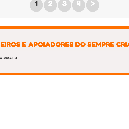
1
2
3
4
>
EIROS E APOIADORES DO SEMPRE CR