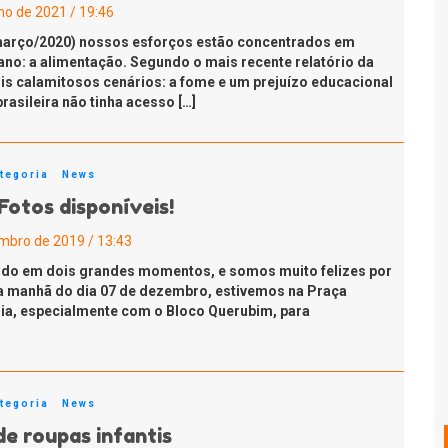
lho de 2021 / 19:46
(março/2020) nossos esforços estão concentrados em
ano: a alimentação. Segundo o mais recente relatório da
ois calamitosos cenários: a fome e um prejuízo educacional
rasileira não tinha acesso […]
tegoria
News
Fotos disponíveis!
mbro de 2019 / 13:43
dido em dois grandes momentos, e somos muito felizes por
Na manhã do dia 07 de dezembro, estivemos na Praça
lia, especialmente com o Bloco Querubim, para
tegoria
News
e roupas infantis