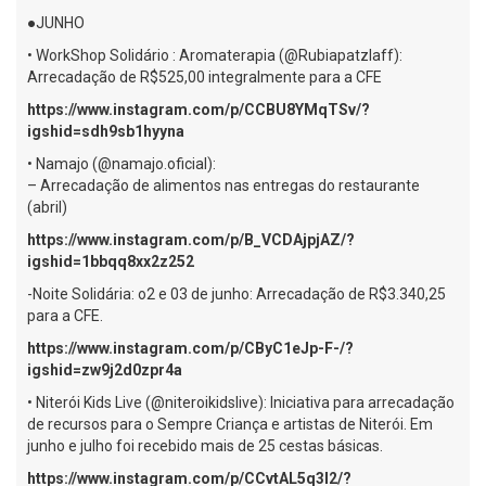
●JUNHO
• WorkShop Solidário : Aromaterapia (@Rubiapatzlaff):
Arrecadação de R$525,00 integralmente para a CFE
https://www.instagram.com/p/CCBU8YMqTSv/?
igshid=sdh9sb1hyyna
• Namajo (@namajo.oficial):
– Arrecadação de alimentos nas entregas do restaurante
(abril)
https://www.instagram.com/p/B_VCDAjpjAZ/?
igshid=1bbqq8xx2z252
-Noite Solidária: o2 e 03 de junho: Arrecadação de R$3.340,25
para a CFE.
https://www.instagram.com/p/CByC1eJp-F-/?
igshid=zw9j2d0zpr4a
• Niterói Kids Live (@niteroikidslive): Iniciativa para arrecadação
de recursos para o Sempre Criança e artistas de Niterói. Em
junho e julho foi recebido mais de 25 cestas básicas.
https://www.instagram.com/p/CCvtAL5q3l2/?