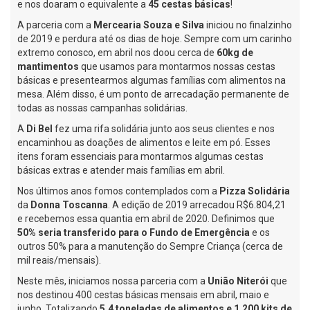
e nos doaram o equivalente a
45 cestas básicas
!
A parceria com a
Mercearia Souza e Silva
iniciou no finalzinho
de 2019 e perdura até os dias de hoje. Sempre com um carinho
extremo conosco, em abril nos doou cerca de
60kg
de
mantimentos
que usamos para montarmos nossas cestas
básicas e presentearmos algumas famílias com alimentos na
mesa. Além disso, é um ponto de arrecadação permanente de
todas as nossas campanhas solidárias.
A
Di Bel
fez uma rifa solidária junto aos seus clientes e nos
encaminhou as doações de alimentos e leite em pó. Esses
itens foram essenciais para montarmos algumas cestas
básicas extras e atender mais famílias em abril.
Nos últimos anos fomos contemplados com a
Pizza Solidária
da
Donna Toscanna
. A edição de 2019 arrecadou R$6.804,21
e recebemos essa quantia em abril de 2020. Definimos que
50% seria transferido para o Fundo de Emergência
e os
outros 50% para a manutenção do Sempre Criança (cerca de
mil reais/mensais).
Neste mês, iniciamos nossa parceria com a
União Niterói
que
nos destinou 400 cestas básicas mensais em abril, maio e
junho. Totalizando
5,4 toneladas de alimentos e 1.200 kits de