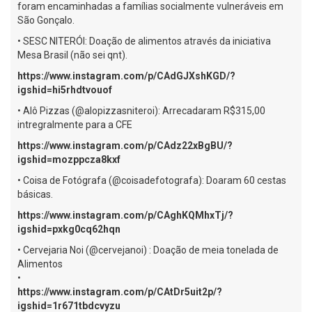
foram encaminhadas a famílias socialmente vulneráveis em
São Gonçalo.
• SESC NITERÓI: Doação de alimentos através da iniciativa
Mesa Brasil (não sei qnt).
https://www.instagram.com/p/CAdGJXshKGD/?
igshid=hi5rhdtvouof
• Alô Pizzas (@alopizzasniteroi): Arrecadaram R$315,00
intregralmente para a CFE
https://www.instagram.com/p/CAdz22xBgBU/?
igshid=mozppcza8kxf
• Coisa de Fotógrafa (@coisadefotografa): Doaram 60 cestas
básicas.
https://www.instagram.com/p/CAghKQMhxTj/?
igshid=pxkg0cq62hqn
• Cervejaria Noi (@cervejanoi) : Doação de meia tonelada de
Alimentos
•
https://www.instagram.com/p/CAtDr5uit2p/?
igshid=1r671tbdcvyzu