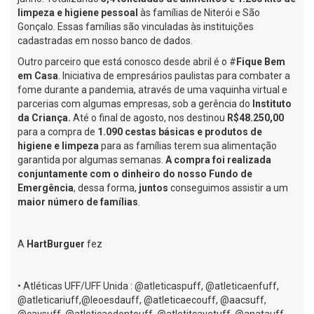
limpeza e higiene pessoal
às famílias de Niterói e São
Gonçalo. Essas famílias são vinculadas às instituições
cadastradas em nosso banco de dados.
Outro parceiro que está conosco desde abril é o #
Fique Bem
em Casa
. Iniciativa de empresários paulistas para combater a
fome durante a pandemia, através de uma vaquinha virtual e
parcerias com algumas empresas, sob a gerência do
Instituto
da Criança.
Até o final de agosto, nos destinou
R$48.250,00
para a compra de
1.090
cestas básicas e produtos de
higiene e limpeza
para as famílias terem sua alimentação
garantida por algumas semanas.
A compra foi realizada
conjuntamente com o dinheiro do nosso Fundo de
Emergência
, dessa forma,
juntos
conseguimos assistir a um
maior número de famílias
.
A
HartBurguer
fez
• Atléticas UFF/UFF Unida : @atleticaspuff, @atleticaenfuff,
@atleticariuff,@leoesdauff, @atleticaecouff, @aacsuff,
@cavsuff, @atleticaodontouff, @atletitcavetuff, @anatauff,