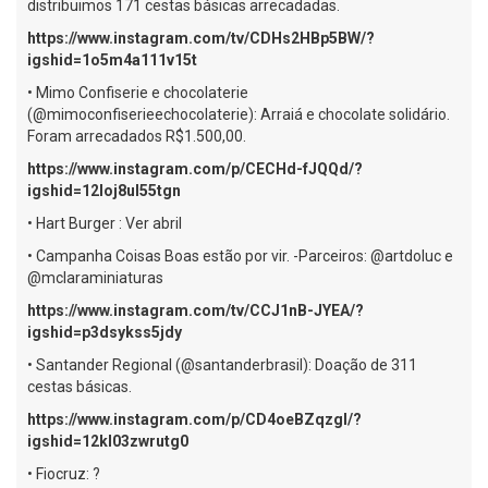
distribuimos 171 cestas básicas arrecadadas.
https://www.instagram.com/tv/CDHs2HBp5BW/?
igshid=1o5m4a111v15t
• Mimo Confiserie e chocolaterie
(@mimoconfiserieechocolaterie): Arraiá e chocolate solidário.
Foram arrecadados R$1.500,00.
https://www.instagram.com/p/CECHd-fJQQd/?
igshid=12loj8ul55tgn
• Hart Burger : Ver abril
• Campanha Coisas Boas estão por vir. -Parceiros: @artdoluc e
@mclaraminiaturas
https://www.instagram.com/tv/CCJ1nB-JYEA/?
igshid=p3dsykss5jdy
• Santander Regional (@santanderbrasil): Doação de 311
cestas básicas.
https://www.instagram.com/p/CD4oeBZqzgl/?
igshid=12kl03zwrutg0
• Fiocruz: ?