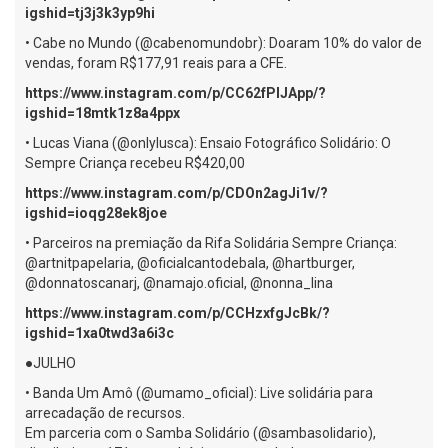
igshid=tj3j3k3yp9hi
• Cabe no Mundo (@cabenomundobr): Doaram 10% do valor de
vendas, foram R$177,91 reais para a CFE.
https://www.instagram.com/p/CC62fPlJApp/?
igshid=18mtk1z8a4ppx
• Lucas Viana (@onlylusca): Ensaio Fotográfico Solidário: O
Sempre Criança recebeu R$420,00
https://www.instagram.com/p/CDOn2agJi1v/?
igshid=ioqg28ek8joe
• Parceiros na premiação da Rifa Solidária Sempre Criança:
@artnitpapelaria, @oficialcantodebala, @hartburger,
@donnatoscanarj, @namajo.oficial, @nonna_lina
https://www.instagram.com/p/CCHzxfgJcBk/?
igshid=1xa0twd3a6i3c
●JULHO
• Banda Um Amô (@umamo_oficial): Live solidária para
arrecadação de recursos.
Em parceria com o Samba Solidário (@sambasolidario),