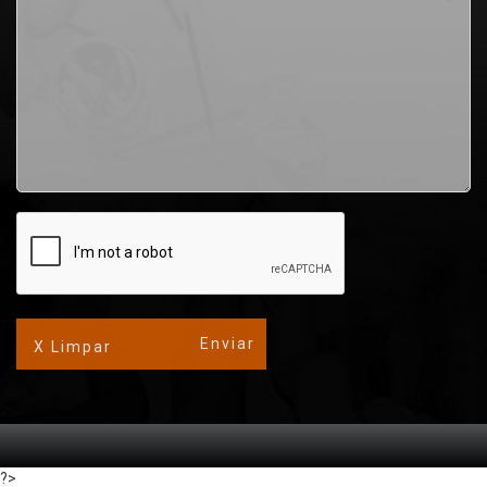
X Limpar
?>