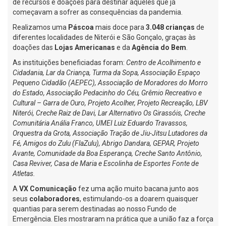
de recursos e doações para destinar àqueles que já
começavam a sofrer as consequências da pandemia.
Realizamos uma
Páscoa
mais doce para
3.048 crianças
de
diferentes localidades de Niterói e São Gonçalo, graças às
doações das
Lojas Americanas
e da
Agência do Bem
.
As instituições beneficiadas foram:
Centro de Acolhimento e
Cidadania, Lar da Criança, Turma da Sopa, Associação Espaço
Pequeno Cidadão (AEPEC), Associação de Moradores do Morro
do Estado, Associação Pedacinho do Céu, Grêmio Recreativo e
Cultural – Garra de Ouro, Projeto Acolher, Projeto Recreação, LBV
Niterói, Creche Raiz de Davi, Lar Alternativo Os Girassóis, Creche
Comunitária Anália Franco, UMEI Luiz Eduardo Travassos,
Orquestra da Grota, Associação Tração de Jiu-Jitsu Lutadores da
Fé, Amigos do Zulu (FlaZulu), Abrigo Dandara, GEPAR, Projeto
Avante, Comunidade da Boa Esperança, Creche Santo Antônio,
Casa Reviver, Casa de Maria e Escolinha de Esportes Fonte de
Atletas.
A
VX Comunicação
fez uma ação muito bacana junto aos
seus
colaboradores
, estimulando-os a doarem quaisquer
quantias para serem destinadas ao nosso Fundo de
Emergência. Eles mostraram na prática que a união faz a força