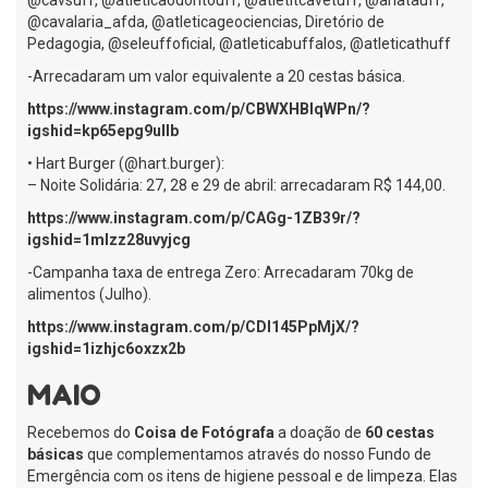
@cavalaria_afda, @atleticageociencias, Diretório de
Pedagogia, @seleuffoficial, @atleticabuffalos, @atleticathuff
-Arrecadaram um valor equivalente a 20 cestas básica.
https://www.instagram.com/p/CBWXHBlqWPn/?
igshid=kp65epg9ullb
• Hart Burger (@hart.burger):
– Noite Solidária: 27, 28 e 29 de abril: arrecadaram R$ 144,00.
https://www.instagram.com/p/CAGg-1ZB39r/?
igshid=1mlzz28uvyjcg
-Campanha taxa de entrega Zero: Arrecadaram 70kg de
alimentos (Julho).
https://www.instagram.com/p/CDl145PpMjX/?
igshid=1izhjc6oxzx2b
MAIO
Recebemos do
Coisa de Fotógrafa
a doação de
60 cestas
básicas
que complementamos através do nosso Fundo de
Emergência com os itens de higiene pessoal e de limpeza. Elas