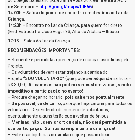
do Colégio Salesiano (Rua Santa Rosa 207,
em frente a Av. 7
de Setembro –
http://goo.gl/maps/CIF66
).
14:00h – Saída do ponto de encontro em destino ao Lar da
Criança.
14:20h
– Encontro no Lar da Criança, para quem for direto
(End: Estrada Pe. José Euger 33, Alto do Atalaia – Ititioca
17:15
– Saída do Lar da Criança
RECOMENDAÇÕES IMPORTANTES:
– Somente é permitida a presença de crianças assistidas pelo
Projeto.
– Os voluntários devem estar trajando a camisa do
Projeto
“SOU VOLUNTÁRIO”
(que pode ser adquirida na hora –
R$ 30,00).
As camisas não podem ser customizadas, sendo
impeditivo a participação no evento!
– Procure chegar no horário,
pois sairemos pontualmente.
–
Se possível, vá de carro
, para que haja carona para todos os
voluntários. Dependendo do número de voluntários,
eventualmente alguns terão que ir/voltar de ônibus.
–
Meninas, não usem short ou saia, não será permitida a
sua participação. Somos exemplo para a criançada!.
– Evite usar bijuterias ou similares que possam ficar