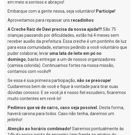
em meio a sorrisos e abraços!
Embarque com a gente nessa, seja voluntário!
Participe!
Aproveitamos para repassar uns
recadinhos
:
A Creche Raiz de Davi precisa da nossa ajuda!!!
São 75
crianças passando por dificuldades, estão há 4 meses sem
receber auxílio da prefeitura. Essa creche é um pontinho de luz
para essa comunidade, estamos pedindo a você voluntário que
puder colaborar, levar
uma lata de leite em pó no
domingo
, basta entregar a um de nossos organizadores
(camisa colorida). Continuamos fortes na nossa missão,
contamos com vocês!!!
Se essa é sua primeira participação,
não se preocupe
!
Cuidaremos bem de você e fique à vontade para tirar suas
dúvidas conosco. E se você já é nosso fiel escudeiro, ficaremos
muito contentes em revê-lo!
Pedimos que vá de carro, caso seja possível.
Desta forma,
haverá carona para todos. Caso não tenha, daremos um
jeitinho!
Atenção ao horário combinado!
Sairemos pontualmente às
14h do nosso ponto de encontro (em frente ao ginásio do