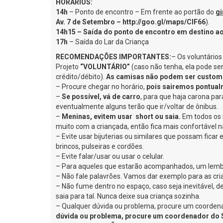
HORÁRIOS:
14h
– Ponto de encontro – Em frente ao portão do
gi
Av. 7 de Setembro –
http://goo.gl/maps/CIF66
).
14h15 – Saída do ponto de encontro em destino ao
17h
– Saída do Lar da Criança
RECOMENDAÇÕES IMPORTANTES:
– Os voluntário
Projeto
“VOLUNTÁRIO”
(caso não tenha, ela pode ser
crédito/débito).
As camisas não podem ser custom
– Procure chegar no horário,
pois sairemos pontual
–
Se possível, vá de carro
, para que haja carona pa
eventualmente alguns terão que ir/voltar de ônibus.
–
Meninas, evitem usar short ou saia.
Em todos os
muito com a criançada, então fica mais confortável n
– Evite usar bijuterias ou similares que possam fica
brincos, pulseiras e cordões.
– Evite falar/usar ou usar o celular.
– Para aqueles que estarão acompanhados, um lembre
– Não fale palavrões. Vamos dar exemplo para as cri
– Não fume dentro no espaço, caso seja inevitável, de
saia para tal. Nunca deixe sua criança sozinha.
– Qualquer dúvida ou problema, procure um coordenad
dúvida ou problema, procure um coordenador do S