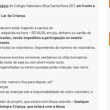
násio
do Colégio Salesiano (Rua Santa Rosa 207,
em frente a
 Lar da Criança.
s devem estar trajando a camisa do
 adquirida na hora – R$ 40,00, em pix, dinheiro ou cartão de
izadas,
sendo impeditivo a participação no evento
!
mente.
ra todos os voluntários. Dependendo do número de voluntários,
 nossos eventos corremos, sentamos no chão brincamos
ão estar de saia ou com short muito curto.
r enganchadas ou serem puxadas pelas crianças, tais como
te: namoro fica para depois, ok?
anças.
ixe as crianças sob a responsabilidade de outro voluntário, e
or do projeto, que estará com blusa colorida.
– Qualquer
empre Criança, que estará com a blusa