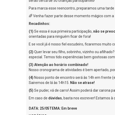
serão cerca de 50 crianças participantes!
Para marca esse reencontro, preparamos uma tarde r
🌈 Venha fazer parte desse momento mágico com a 
Recadinhos:
(1)
Se essa é sua primeira participação,
não se preo
orientadas para ninguém ficar de fora!
E se você já é nosso fiel escudeiro, ficaremos muito 
(2)
Quer levar seu filho, sobrinho, vizinho ou afilhado
especial. Temos tido experiências bem gostosas com 
(3) Atenção ao horário combinado!
Nosso cronograma de atividades é bem apertado, por 
(4)
Nosso ponto de encontro será às 14h em frente (e
Sairemos de lá às 14h15.
Não se atrase!
(5)
Se puder, vá de carro! Assim poderá dar carona pa
Em caso de
dúvidas
, basta nos escrever! Estamos à 
DATA: 25/05
TEMA: Em breve